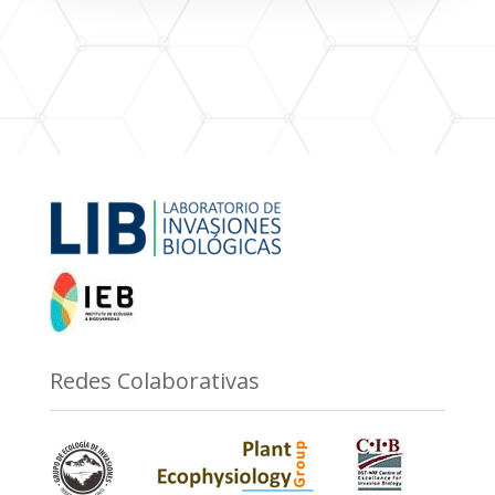
Redes Colaborativas