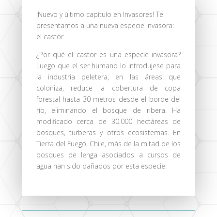
¡Nuevo y último capítulo en Invasores! Te
presentamos a una nueva especie invasora:
el castor
¿Por qué el castor es una especie invasora?
Luego que el ser humano lo introdujese para
la industria peletera, en las áreas que
coloniza, reduce la cobertura de copa
forestal hasta 30 metros desde el borde del
río, eliminando el bosque de ribera. Ha
modificado cerca de 30.000 hectáreas de
bosques, turberas y otros ecosistemas. En
Tierra del Fuego, Chile, más de la mitad de los
bosques de lenga asociados a cursos de
agua han sido dañados por esta especie.