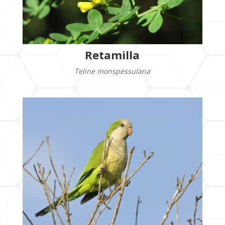
Retamilla
Teline monspessulana