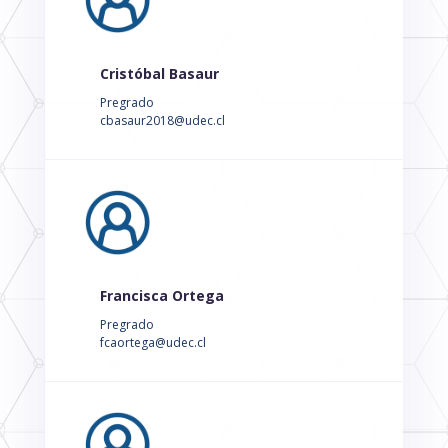
Cristóbal Basaur
Pregrado
cbasaur2018@udec.cl
Francisca Ortega
Pregrado
fcaortega@udec.cl