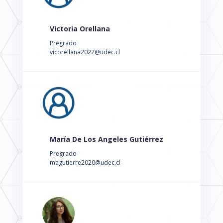
Victoria Orellana
Pregrado
vicorellana2022@udec.cl
María De Los Angeles Gutiérrez
Pregrado
magutierre2020@udec.cl