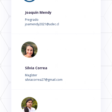
Joaquín Mendy
Pregrado
joamendy2021@udec.cl
Silvia Correa
Magíster
silviacorrea27@gmail.com