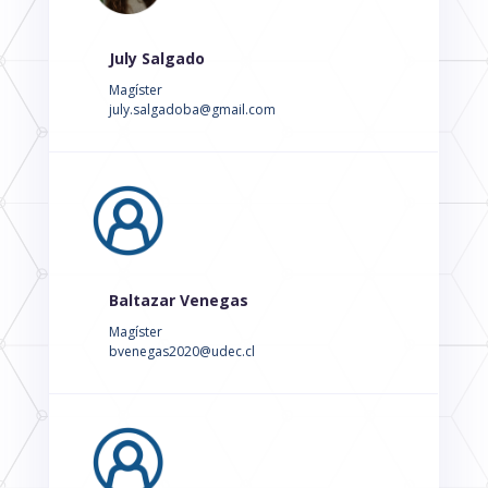
July Salgado
Magíster
july.salgadoba@gmail.com
Baltazar Venegas
Magíster
bvenegas2020@udec.cl