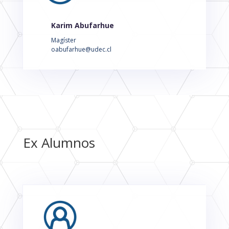
Karim Abufarhue
Magíster
oabufarhue@udec.cl
Ex Alumnos