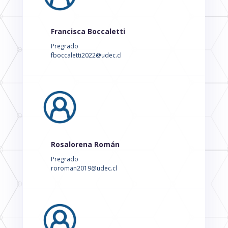
Francisca Boccaletti
Pregrado
fboccaletti2022@udec.cl
Rosalorena Román
Pregrado
roroman2019@udec.cl