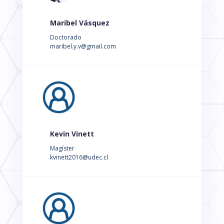
Maribel Vásquez
Doctorado
maribel.y.v@gmail.com
Kevin Vinett
Magíster
kvinett2016@udec.cl