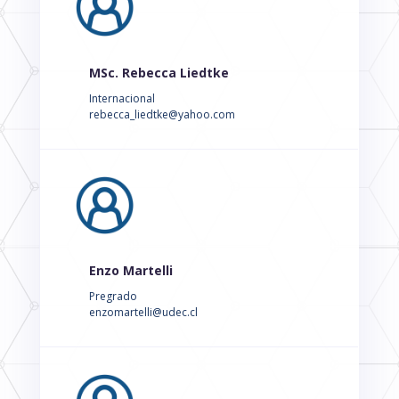
MSc. Rebecca Liedtke
Internacional
rebecca_liedtke@yahoo.com
Enzo Martelli
Pregrado
enzomartelli@udec.cl