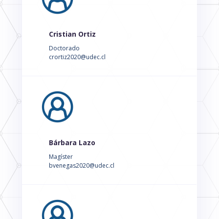
Cristian Ortiz
Doctorado
crortiz2020@udec.cl
Bárbara Lazo
Magíster
bvenegas2020@udec.cl